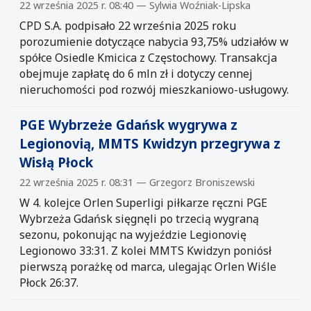
22 września 2025 r. 08:40 — Sylwia Woźniak-Lipska
CPD S.A. podpisało 22 września 2025 roku
porozumienie dotyczące nabycia 93,75% udziałów w
spółce Osiedle Kmicica z Częstochowy. Transakcja
obejmuje zapłatę do 6 mln zł i dotyczy cennej
nieruchomości pod rozwój mieszkaniowo-usługowy.
PGE Wybrzeże Gdańsk wygrywa z
Legionovią, MMTS Kwidzyn przegrywa z
Wisłą Płock
22 września 2025 r. 08:31 — Grzegorz Broniszewski
W 4. kolejce Orlen Superligi piłkarze ręczni PGE
Wybrzeża Gdańsk sięgnęli po trzecią wygraną
sezonu, pokonując na wyjeździe Legionovię
Legionowo 33:31. Z kolei MMTS Kwidzyn poniósł
pierwszą porażkę od marca, ulegając Orlen Wiśle
Płock 26:37.