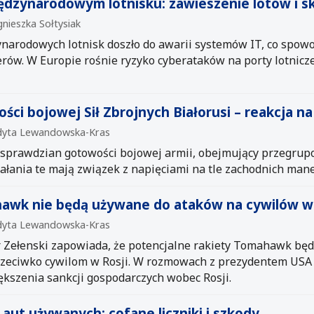
dzynarodowym lotnisku: zawieszenie lotów i sk
gnieszka Sołtysiak
narodowych lotnisk doszło do awarii systemów IT, co spo
erów. W Europie rośnie ryzyko cyberataków na porty lotnicze
ci bojowej Sił Zbrojnych Białorusi – reakcja n
 Edyta Lewandowska-Kras
t sprawdzian gotowości bojowej armii, obejmujący przegrup
ałania te mają związek z napięciami na tle zachodnich ma
hawk nie będą używane do ataków na cywilów w 
 Edyta Lewandowska-Kras
 Zełenski zapowiada, że potencjalne rakiety Tomahawk bę
przeciwko cywilom w Rosji. W rozmowach z prezydentem U
ększenia sankcji gospodarczych wobec Rosji.
ut używanych: cofane liczniki i szkody