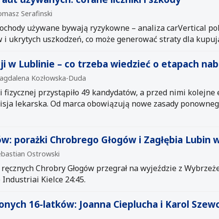
omasz Serafinski
ody używane bywają ryzykowne – analiza carVertical poka
w i ukrytych uszkodzeń, co może generować straty dla kupuj
ji w Lublinie – co trzeba wiedzieć o etapach na
 Magdalena Kozłowska-Duda
 fizycznej przystąpiło 49 kandydatów, a przed nimi kolejne 
isja lekarska. Od marca obowiązują nowe zasady ponownego
ów: porażki Chrobrego Głogów i Zagłębia Lubin w
ebastian Ostrowski
zy ręcznych Chrobry Głogów przegrał na wyjeździe z Wybrze
 Industriai Kielce 24:45.
ionych 16-latków: Joanna Cieplucha i Karol Szew