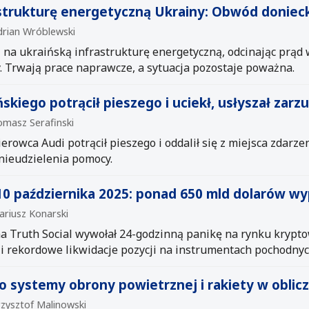
astrukturę energetyczną Ukrainy: Obwód donieck
drian Wróblewski
ki na ukraińską infrastrukturę energetyczną, odcinając prą
. Trwają prace naprawcze, a sytuacja pozostaje poważna.
skiego potrącił pieszego i uciekł, usłyszał zarz
omasz Serafinski
erowca Audi potrącił pieszego i oddalił się z miejsca zdarze
 nieudzielenia pomocy.
0 października 2025: ponad 650 mld dolarów wy
ariusz Konarski
 Truth Social wywołał 24-godzinną panikę na rynku krypto
i rekordowe likwidacje pozycji na instrumentach pochodnyc
o systemy obrony powietrznej i rakiety w oblic
rzysztof Malinowski