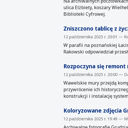
Na archiwalnych pocztówkach 
ulica Elżbiety, koszary Wielh
Biblioteki Cyfrowej.
Zniszczono tablicę z ży
12 października 2025 r. 20:01 — R
W parafii na poznańskiej Łaci
Rakowski odpowiedział przesła
Rozpoczyna się remont 
12 października 2025 r. 20:00 — 
Wawelskie mury przejdą kompl
przywrócenie ich historyczne
konstrukcji i instalację syst
Koloryzowane zdjęcia Gr
12 października 2025 r. 19:49 — M
Archiwalne fotografie Grudziąd