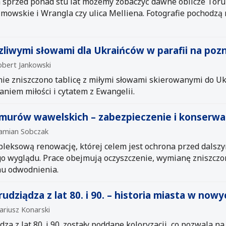
sprzed ponad stu lat możemy zobaczyć dawne oblicze Toruni
elmowskie i Wrangla czy ulica Melliena. Fotografie pochodzą
czliwymi słowami dla Ukraińców w parafii na pozn
obert Jankowski
nie zniszczono tablicę z miłymi słowami skierowanymi do U
niem miłości i cytatem z Ewangelii.
murów wawelskich – zabezpieczenie i konserwacj
Damian Sobczak
eksową renowację, której celem jest ochrona przed dalszy
go wyglądu. Prace obejmują oczyszczenie, wymianę zniszczo
emu odwodnienia.
udziądza z lat 80. i 90. – historia miasta w now
ariusz Konarski
za z lat 80. i 90. zostały poddane koloryzacji, co pozwala n