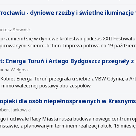
rocławiu - dyniowe rzeźby i świetlne iluminacje
artosz Słowiński
przemienił się w dyniowe królestwo podczas XXII Festiwalu 
pirowanymi science-fiction. Impreza potrwa do 19 październ
et: Energa Toruń i Artego Bydgoszcz przegrały 
oanna Wielgosz
i Kobiet Energa Toruń przegrała u siebie z VBW Gdynia, a Ar
, mimo walecznej postawy obu zespołów.
opieki dla osób niepełnosprawnych w Krasnym
obert Jankowski
o i uchwale Rady Miasta rusza budowa nowego centrum opi
tawie, z planowanym terminem realizacji około 15 miesięc