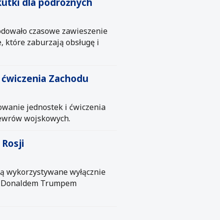
utki dla podróżnych
wodowało czasowe zawieszenie
, które zaburzają obsługę i
a ćwiczenia Zachodu
owanie jednostek i ćwiczenia
newrów wojskowych.
Rosji
dą wykorzystywane wyłącznie
SA Donaldem Trumpem