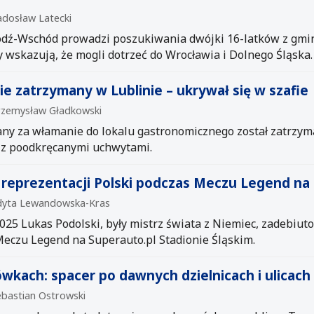
adosław Latecki
dź-Wschód prowadzi poszukiwania dwójki 16-latków z gminy 
y wskazują, że mogli dotrzeć do Wrocławia i Dolnego Śląska.
 zatrzymany w Lublinie – ukrywał się w szafie
Przemysław Gładkowski
ny za włamanie do lokalu gastronomicznego został zatrzy
e z poodkręcanymi uchwytami.
 reprezentacji Polski podczas Meczu Legend na 
 Edyta Lewandowska-Kras
025 Lukas Podolski, były mistrz świata z Niemiec, zadebiu
eczu Legend na Superauto.pl Stadionie Śląskim.
wkach: spacer po dawnych dzielnicach i ulicach
ebastian Ostrowski