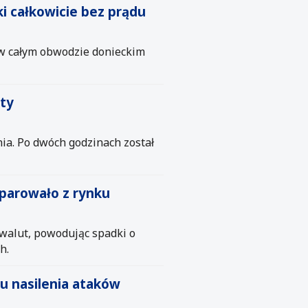
i całkowicie bez prądu
d w całym obwodzie donieckim
uty
nia. Po dwóch godzinach został
parowało z rynku
walut, powodując spadki o
h.
zu nasilenia ataków