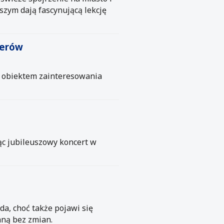
szym dają fascynującą lekcję
berów
e obiektem zainteresowania
jąc jubileuszowy koncert w
da, choć także pojawi się
aną bez zmian.