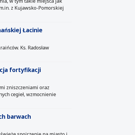
a, w tym takie miejsca jak
 m.in. z Kujawsko-Pomorskiej
ańskiej Łacinie
kraińców. Ks. Radosław
a fortyfikacji
mi zniszczeniami oraz
nych cegieł, wzmocnienie
ych barwach
a świeże spojrzenie na miasto i