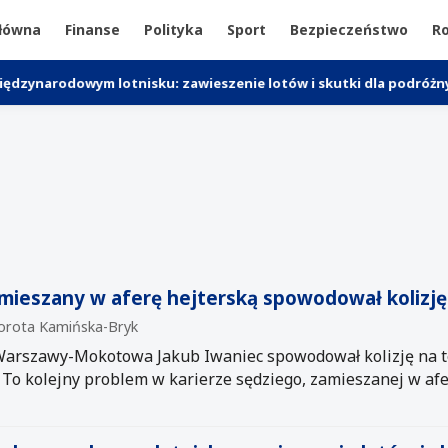
główna
Finanse
Polityka
Sport
Bezpieczeństwo
Ro
m lotnisku: zawieszenie lotów i skutki dla podróżnych
Trwa
amieszany w aferę hejterską spowodował kolizj
Dorota Kamińska-Bryk
Warszawy-Mokotowa Jakub Iwaniec spowodował kolizję na t
o kolejny problem w karierze sędziego, zamieszanej w afer