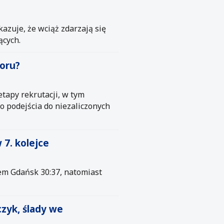
zuje, że wciąż zdarzają się
ących.
boru?
etapy rekrutacji, w tym
 podejścia do niezaliczonych
 7. kolejce
żem Gdańsk 30:37, natomiast
czyk, ślady we