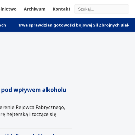
lnictwo
Archiwum
Kontakt
 sprawdzian gotowości bojowej Sił Zbrojnych Białorusi – reakcja 
ę pod wpływem alkoholu
erenie Rejowca Fabrycznego,
ę hejterską i toczące się