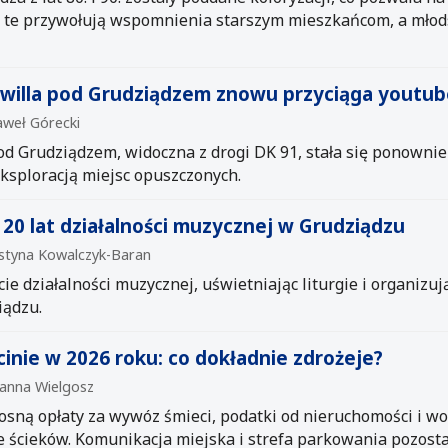
ie te przywołują wspomnienia starszym mieszkańcom, a młod
 willa pod Grudziądzem znowu przyciąga youtu
aweł Górecki
d Grudziądzem, widoczna z drogi DK 91, stała się ponowni
ksploracją miejsc opuszczonych.
 20 lat działalności muzycznej w Grudziądzu
Justyna Kowalczyk-Baran
cie działalności muzycznej, uświetniając liturgie i organizu
iądzu.
inie w 2026 roku: co dokładnie zdrożeje?
oanna Wielgosz
sną opłaty za wywóz śmieci, podatki od nieruchomości i wo
 ścieków. Komunikacja miejska i strefa parkowania pozost