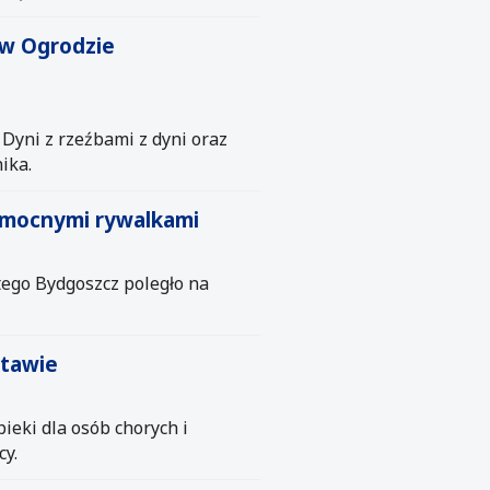
 w Ogrodzie
Dyni z rzeźbami z dyni oraz
ika.
z mocnymi rywalkami
tego Bydgoszcz poległo na
stawie
eki dla osób chorych i
y.