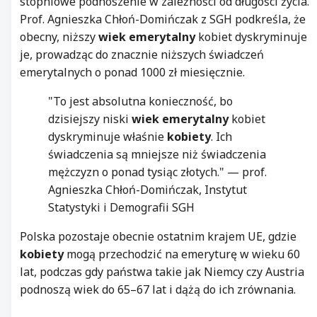
stopniowe podnoszenie w zależności od długości życia.
Prof. Agnieszka Chłoń-Domińczak z SGH podkreśla, że
obecny, niższy
wiek emerytalny
kobiet dyskryminuje
je, prowadząc do znacznie niższych świadczeń
emerytalnych o ponad 1000 zł miesięcznie.
"To jest absolutna konieczność, bo
dzisiejszy niski
wiek emerytalny
kobiet
dyskryminuje właśnie
kobiety
. Ich
świadczenia są mniejsze niż świadczenia
mężczyzn o ponad tysiąc złotych." — prof.
Agnieszka Chłoń-Domińczak, Instytut
Statystyki i Demografii SGH
Polska pozostaje obecnie ostatnim krajem UE, gdzie
kobiety
mogą przechodzić na emeryturę w wieku 60
lat, podczas gdy państwa takie jak Niemcy czy Austria
podnoszą wiek do 65–67 lat i dążą do ich zrównania.