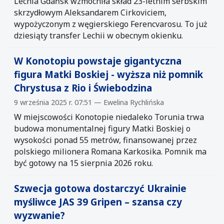
Lechia Gdańsk wzmocniła skład 23-letnim serbskim
skrzydłowym Aleksandarem Cirkoviciem,
wypożyczonym z węgierskiego Ferencvarosu. To już
dziesiąty transfer Lechii w obecnym okienku.
W Konotopiu powstaje gigantyczna
figura Matki Boskiej - wyższa niż pomnik
Chrystusa z Rio i Świebodzina
9 września 2025 r. 07:51 — Ewelina Rychlińska
W miejscowości Konotopie niedaleko Torunia trwa
budowa monumentalnej figury Matki Boskiej o
wysokości ponad 55 metrów, finansowanej przez
polskiego milionera Romana Karkosika. Pomnik ma
być gotowy na 15 sierpnia 2026 roku.
Szwecja gotowa dostarczyć Ukrainie
myśliwce JAS 39 Gripen – szansa czy
wyzwanie?