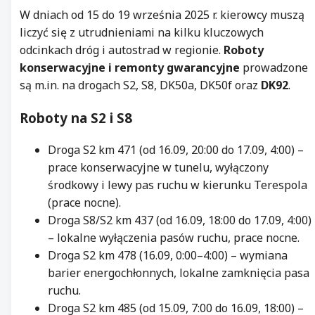
W dniach od 15 do 19 września 2025 r. kierowcy muszą
liczyć się z utrudnieniami na kilku kluczowych
odcinkach dróg i autostrad w regionie.
Roboty
konserwacyjne i remonty gwarancyjne
prowadzone
są m.in. na drogach S2, S8, DK50a, DK50f oraz
DK92
.
Roboty na S2 i S8
Droga S2 km 471 (od 16.09, 20:00 do 17.09, 4:00) –
prace konserwacyjne w tunelu, wyłączony
środkowy i lewy pas ruchu w kierunku Terespola
(prace nocne).
Droga S8/S2 km 437 (od 16.09, 18:00 do 17.09, 4:00)
– lokalne wyłączenia pasów ruchu, prace nocne.
Droga S2 km 478 (16.09, 0:00–4:00) – wymiana
barier energochłonnych, lokalne zamknięcia pasa
ruchu.
Droga S2 km 485 (od 15.09, 7:00 do 16.09, 18:00) –