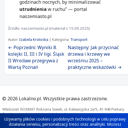
godzinach nocnych, by minimalizować
utrudnienia
w ruchu” — portal
naszemiasto.pl
Źródło: naszemiasto.pl (materiał z 15.09.2025)
Autor:
Izabela Krotoska
| Kategoria:
Transport
← Poprzedni: Wyniki 8.
Następny: Jak przycinać
kolejki II, III i IV ligi. Śląsk
drzewa i krzewy we
II Wrocław przegrywa z
wrześniu 2025 –
Wartą Poznań
praktyczne wskazówki →
©
2026
Lokalno.pl. Wszystkie prawa zastrzeżone.
Właściciel: ROXMAT Roksana Siwek, ul. Kalwaryjska 2a/5, 41-940 Piekary
Śląskie. Kontakt:
redakcja@lokalno.pl
Używamy plików cookies i podobnych technologii w celu poprawy
Polityka prywatności
·
Polityka cookies
działania serwisu, personalizacji treści oraz analityki. Możesz