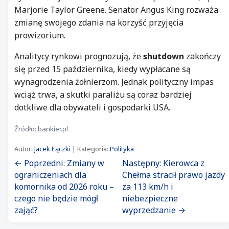
Marjorie Taylor Greene. Senator Angus King rozważa
zmianę swojego zdania na korzyść przyjęcia
prowizorium.
Analitycy rynkowi prognozują, że
shutdown
zakończy
się przed 15 października, kiedy wypłacane są
wynagrodzenia żołnierzom. Jednak polityczny impas
wciąż trwa, a skutki paraliżu są coraz bardziej
dotkliwe dla obywateli i gospodarki USA.
Źródło: bankier.pl
Autor:
Jacek Łączki
| Kategoria:
Polityka
← Poprzedni: Zmiany w
Następny: Kierowca z
ograniczeniach dla
Chełma stracił prawo jazdy
komornika od 2026 roku –
za 113 km/h i
czego nie będzie mógł
niebezpieczne
zająć?
wyprzedzanie →