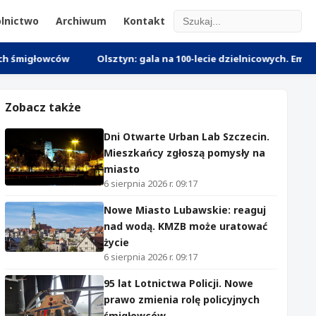
lnictwo
Archiwum
Kontakt
wców
Olsztyn: gala na 100-lecie dzielnicowych. Emerytowani po
Zobacz także
Dni Otwarte Urban Lab Szczecin.
Mieszkańcy zgłoszą pomysły na
miasto
6 sierpnia 2026 r. 09:17
Nowe Miasto Lubawskie: reaguj
nad wodą. KMZB może uratować
życie
6 sierpnia 2026 r. 09:17
95 lat Lotnictwa Policji. Nowe
prawo zmienia rolę policyjnych
śmigłowców