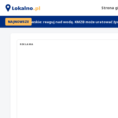
Strona 
o Lubawskie: reaguj nad wodą. KMZB może uratować życie
95 
NAJNOWSZE
REKLAMA