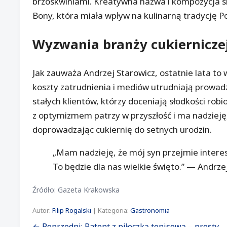
brzoskwiniami. Kreatywna nazwa i kompozycja s
Bony, która miała wpływ na kulinarną tradycję Po
Wyzwania branży cukierniczej 
Jak zauważa Andrzej Starowicz, ostatnie lata to
koszty zatrudnienia i mediów utrudniają prowadz
stałych klientów, którzy doceniają słodkości rob
z optymizmem patrzy w przyszłość i ma nadzieję,
doprowadzając cukiernię do setnych urodzin.
„Mam nadzieję, że mój syn przejmie interes
To będzie dla nas wielkie święto.” — Andrzej
Źródło: Gazeta Krakowska
Autor:
Filip Rogalski
| Kategoria:
Gastronomia
← Poprzedni: Patent z piłeczką tenisową – prosty