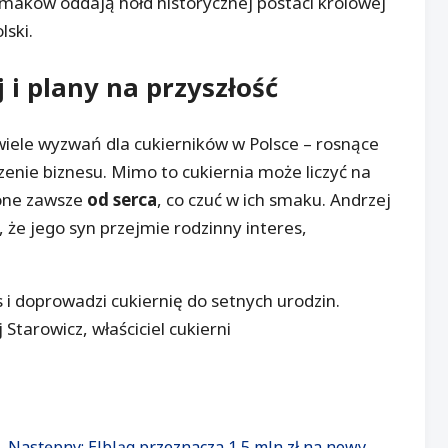
maków oddają hołd historycznej postaci królowej
lski.
i plany na przyszłość
 wiele wyzwań dla cukierników w Polsce – rosnące
enie biznesu. Mimo to cukiernia może liczyć na
ione zawsze
od serca
, co czuć w ich smaku. Andrzej
 że jego syn przejmie rodzinny interes,
 i doprowadzi cukiernię do setnych urodzin.
 Starowicz, właściciel cukierni
Następny: Elbląg przeznacza 1,5 mln zł na nowy