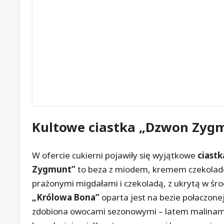
Kultowe
ciastka
„
Dzwon Zyg
W ofercie cukierni pojawiły się wyjątkowe
ciastk
Zygmunt”
to beza z miodem, kremem czekolad
prażonymi migdałami i czekoladą, z ukrytą w środ
„Królowa Bona”
oparta jest na bezie połaczon
zdobiona owocami sezonowymi – latem malinami