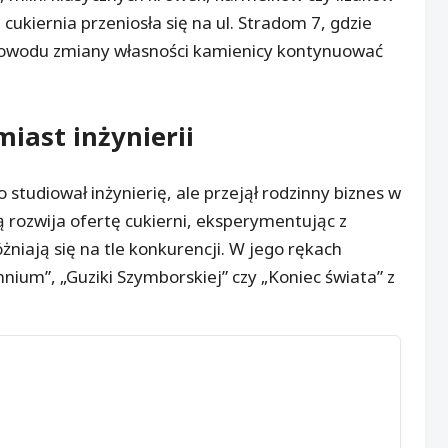
ukiernia przeniosła się na ul. Stradom 7, gdzie
powodu zmiany własności kamienicy kontynuować
iast inżynierii
 studiował inżynierię, ale przejął rodzinny biznes w
ą rozwija ofertę cukierni, eksperymentując z
iają się na tle konkurencji. W jego rękach
ennium”, „Guziki Szymborskiej” czy „Koniec świata” z