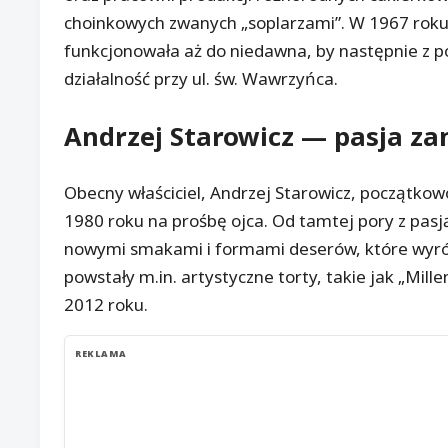
choinkowych zwanych „soplarzami”. W 1967 roku c
funkcjonowała aż do niedawna, by następnie z 
działalność przy ul. św. Wawrzyńca.
Andrzej Starowicz — pasja zam
Obecny właściciel, Andrzej Starowicz, początkowo
1980 roku na prośbę ojca. Od tamtej pory z pasj
nowymi smakami i formami deserów, które wyróżn
powstały m.in. artystyczne torty, takie jak „Mill
2012 roku.
REKLAMA