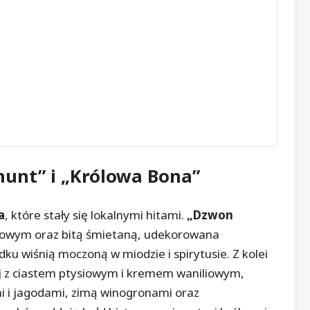
munt
” i „Królowa Bona”
a
, które stały się lokalnymi hitami.
„Dzwon
owym oraz bitą śmietaną, udekorowana
ku wiśnią moczoną w miodzie i spirytusie. Z kolei
ej z ciastem ptysiowym i kremem waniliowym,
 i jagodami, zimą winogronami oraz