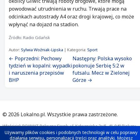
okolicy Gliwic trwają roboty drogowe, które mogą
powodować utrudnienia w ruchu. Trwają prace na
odcinkach autostrady A4 oraz drogi krajowej, co może
wpłynąć na dojazd na stadion.
Źródło: Radio Gdańsk
Autor:
Sylwia Woźniak-Lipska
| Kategoria:
Sport
← Poprzedni: Pechowy
Następny: Polska wysoko
tydzień w kopalni: wypadki
pokonuje Serbię 5:2 w
i naruszenia przepisów
futsalu. Mecz w Zielonej
BHP
Górze →
©
2026
Lokalno.pl. Wszystkie prawa zastrzeżone.
Właściciel: ROXMAT Roksana Siwek, ul. Kalwaryjska 2a/5, 41-940 Piekary
Śląskie. Kontakt:
redakcja@lokalno.pl
Używamy plików cookies i podobnych technologii w celu poprawy
działania serwisu, personalizacji treści oraz analityki. Możesz