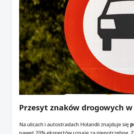
Przesyt znaków drogowych w 
Na ulicach i autostradach Holandii znajduje się
p
nawet 20% ekspertów uznaje za niepotrzebne. Zb