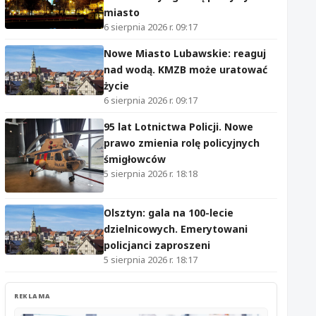
miasto
6 sierpnia 2026 r. 09:17
Nowe Miasto Lubawskie: reaguj
nad wodą. KMZB może uratować
życie
6 sierpnia 2026 r. 09:17
95 lat Lotnictwa Policji. Nowe
prawo zmienia rolę policyjnych
śmigłowców
5 sierpnia 2026 r. 18:18
Olsztyn: gala na 100-lecie
dzielnicowych. Emerytowani
policjanci zaproszeni
5 sierpnia 2026 r. 18:17
REKLAMA