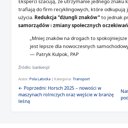
Eksperci szacują, że utrzymanie jednego znaku k
trafiają do firm recyklingowych, które odkupują
użycia.
Redukcja "dżungli znaków"
to jednak 
samorządów
i
zmiany społecznych oczekiwań
„Mniej znaków na drogach to spokojniejsze
jest lepsze dla nowoczesnych samochodow
— Patryk Kulpok, PAP
Źródło: bankier.pl
Autor:
Pola Latocka
| Kategoria:
Transport
← Poprzedni: Horsch 2025 – nowości w
Nas
maszynach rolniczych oraz wejście w branżę
pod
leśną