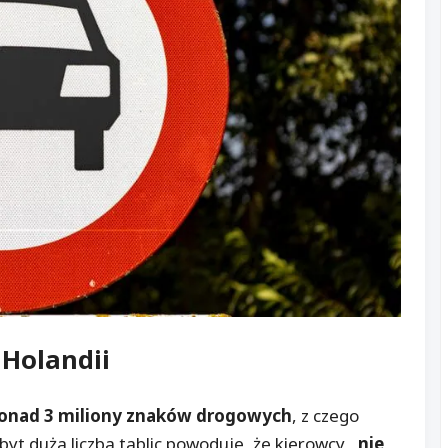
Holandii
onad 3 miliony znaków drogowych
, z czego
yt duża liczba tablic powoduje, że kierowcy
„nie