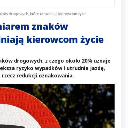
aków drogowych, które utrudniają kierowcom życie
dmiarem znaków
niają kierowcom życie
znaków drogowych, z czego około 20% uznaje
iększa ryzyko wypadków i utrudnia jazdę,
 rzecz redukcji oznakowania.