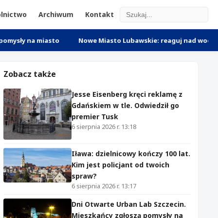
lnictwo
Archiwum
Kontakt
a miasto
Nowe Miasto Lubawskie: reaguj nad wodą. KMZB moż
Zobacz także
Jesse Eisenberg kręci reklamę z
Gdańskiem w tle. Odwiedził go
premier Tusk
6 sierpnia 2026 r. 13:18
Iława: dzielnicowy kończy 100 lat.
Kim jest policjant od twoich
spraw?
6 sierpnia 2026 r. 13:17
Dni Otwarte Urban Lab Szczecin.
Mieszkańcy zgłoszą pomysły na