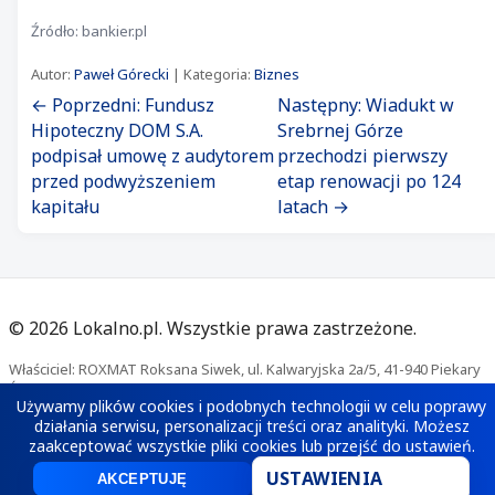
Źródło: bankier.pl
Autor:
Paweł Górecki
| Kategoria:
Biznes
← Poprzedni: Fundusz
Następny: Wiadukt w
Hipoteczny DOM S.A.
Srebrnej Górze
podpisał umowę z audytorem
przechodzi pierwszy
przed podwyższeniem
etap renowacji po 124
kapitału
latach →
©
2026
Lokalno.pl. Wszystkie prawa zastrzeżone.
Właściciel: ROXMAT Roksana Siwek, ul. Kalwaryjska 2a/5, 41-940 Piekary
Śląskie. Kontakt:
redakcja@lokalno.pl
Używamy plików cookies i podobnych technologii w celu poprawy
Polityka prywatności
·
Polityka cookies
działania serwisu, personalizacji treści oraz analityki. Możesz
zaakceptować wszystkie pliki cookies lub przejść do ustawień.
USTAWIENIA
AKCEPTUJĘ