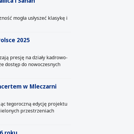
llica i Sanah
zność mogła usłyszeć klasykę i
Polsce 2025
ają presję na działy kadrowo-
akże dostęp do nowoczesnych
ncertem w Mleczarni
ąc tegoroczną edycję projektu
ielonych przestrzeniach
6 roku