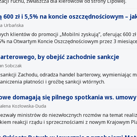
acji ruchu, zwłaszcza dla kierowców od strony Lipowej.
ą 600 zł i 5,5% na koncie oszczędnościowym – ja
lia Urbańska
ch klientów do promocji „Mobilni zyskują”, oferując 600 zł
,5% na Otwartym Koncie Oszczędnościowym przez 3 miesiące
barterowego, by obejść zachodnie sankcje
ian Sobczak
. sankcji Zachodu, odradza handel barterowy, wymieniając m
niczenia płatności i groźbę sankcji wtórnych.
owe domagają się pilnego spotkania ws. umowy
dalena Kozłowska-Duda
zwały ministrów do niezwłocznych rozmów na temat realiz
kiem reakcji rządu i sprzecznościami z nowym Krajowym Pla