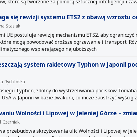
ów, które są tworzone za pomocą sztucznej inteligencji i za
ga się rewizji systemu ETS2 z obawą wzrostu ce
na Stasiak
ami UE postuluje rewizję mechanizmu ETS2, aby ograniczyć
 które mogą powodować droższe ogrzewanie i transport. Ró
limatycznego wspierającego najuboższych.
eszczają system rakietowy Typhon w Japonii 
na Rychlińska
asięgu Typhon, zdolny do wystrzeliwania pocisków Tomahaw
USA w Japonii w bazie Iwakuni, co może zaostrzyć wyścig z
aniu Wolności i Lipowej w Jeleniej Górze – zmi
ł Czerniak
rwa przebudowa skrzyżowania ulic Wolności i Lipowej w Jele