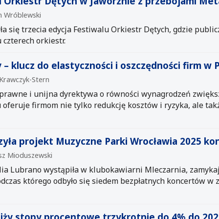
u Orkiestr Dętych w Jaworznie z przebojami Meta
an Wróblewski
a się trzecia edycja Festiwalu Orkiestr Dętych, gdzie public
czterech orkiestr.
 – klucz do elastyczności i oszczędności firm w 
 Krawczyk-Stern
 prawne i unijna dyrektywa o równości wynagrodzeń zwiększ
 oferuje firmom nie tylko redukcję kosztów i ryzyka, ale t
zyła projekt Muzyczne Parki Wrocławia 2025 ko
usz Mioduszewski
lia Lubrano wystąpiła w klubokawiarni Mleczarnia, zamykaj
dczas którego odbyło się siedem bezpłatnych koncertów w z
niży stopy procentowe trzykrotnie do 4% do 202