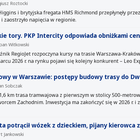
iusz Roztocki
Higgins i brytyjska fregata HMS Richmond przepłynęły prze
i zaostrzyło napięcia w regionie.
kie tory. PKP Intercity odpowiada obniżkami cen
epan Witkowski
nik RegioJet rozpoczyna kursy na trasie Warszawa-Kraków, c
arcu 2026 r. na rynku pojawi się kolejny konkurent – Leo Ex
jowy w Warszawie: postępy budowy trasy do D
ian Sobczak
1,6 km trasa tramwajowa z pierwszym w stolicy 500-metr
Dworcem Zachodnim. Inwestycja ma zakończyć się w 2026 r. i
ta potrącił wózek z dzieckiem, pijany kierowca
rt Jankowski