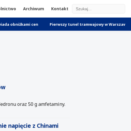
lnictwo
Archiwum
Kontakt
iżkami cen
Pierwszy tunel tramwajowy w Warszawie: postępy
ów
fedronu oraz 50 g amfetaminy.
ie napięcie z Chinami