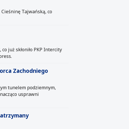
z Cieśninę Tajwańską, co
o już skłoniło PKP Intercity
press.
worca Zachodniego
owym tunelem podziemnym,
 znacząco usprawni
 zatrzymany