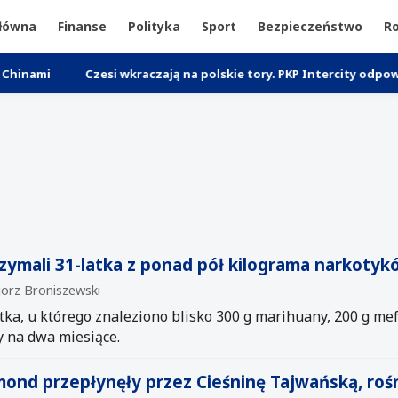
główna
Finanse
Polityka
Sport
Bezpieczeństwo
Ro
Czesi wkraczają na polskie tory. PKP Intercity odpowiada obn
rzymali 31-latka z ponad pół kilograma narkotyk
gorz Broniszewski
ka, u którego znaleziono blisko 300 g marihuany, 200 g me
 na dwa miesiące.
ond przepłynęły przez Cieśninę Tajwańską, rośn