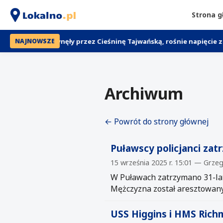
Strona 
przepłynęły przez Cieśninę Tajwańską, rośnie napięcie z Chinami
NAJNOWSZE
Archiwum
← Powrót do strony głównej
Puławscy policjanci zat
15 września 2025 r. 15:01 — Grze
W Puławach zatrzymano 31-lat
Mężczyzna został aresztowany
USS Higgins i HMS Richm