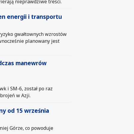
wierają nieprawdziwe treści.
n energii i transportu
 ryzyko gwałtownych wzrostów
wnocześnie planowany jest
podczas manewrów
k i SM-6, został po raz
brojeń w Azji.
any od 15 września
niej Górze, co powoduje