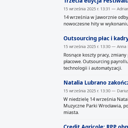
Trzecia edycja Festiwal
15 września 2025 r. 13:31 — Adri
14 września w Jaworznie odbył
nowoczesne hity w wykonaniu 
Outsourcing płac i kadry
15 września 2025 r. 13:30 — Anna
Rosnące koszty pracy, zmiany
płacowe. Outsourcing payrollu
technologii i automatyzacji.
Natalia Lubrano zakońc
15 września 2025 r. 13:30 — Dari
W niedzielę 14 września Nata
Muzyczne Parki Wrocławia, po
miasta.
Credit Agricole: RPP ob