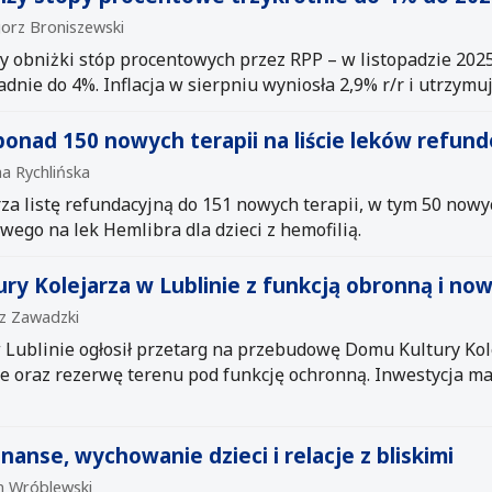
gorz Broniszewski
zy obniżki stóp procentowych przez RPP – w listopadzie 202
dnie do 4%. Inflacja w sierpniu wyniosła 2,9% r/r i utrzymuj
 ponad 150 nowych terapii na liście leków refu
na Rychlińska
a listę refundacyjną do 151 nowych terapii, w tym 50 nowych
wego na lek Hemlibra dla dzieci z hemofilią.
y Kolejarza w Lublinie z funkcją obronną i now
sz Zawadzki
 Lublinie ogłosił przetarg na przebudowę Domu Kultury Kole
e oraz rezerwę terenu pod funkcję ochronną. Inwestycja m
anse, wychowanie dzieci i relacje z bliskimi
an Wróblewski